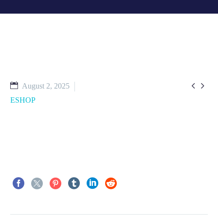


August 2, 2025
ESHOP