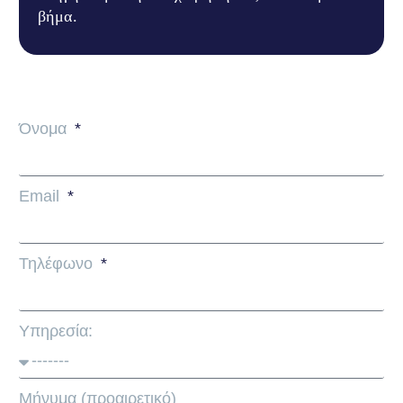
βήμα.
Όνομα
Email
Τηλέφωνο
Υπηρεσία:
Μήνυμα (προαιρετικό)