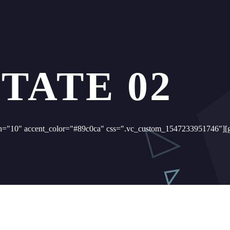
TATE 02
idth="10" accent_color="#89c0ca" css=".vc_custom_1547233951746"]