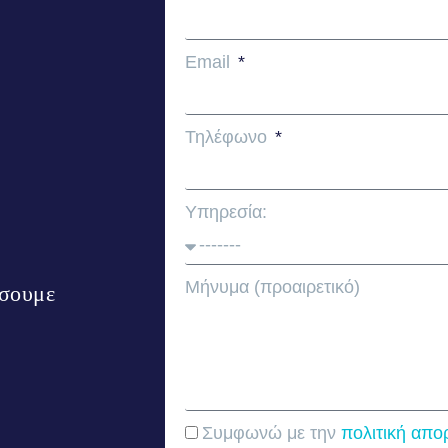
Email
Τηλέφωνο
Υπηρεσία:
Μήνυμα (προαιρετικό)
ήσουμε
Συμφωνώ με την
πολιτική απο