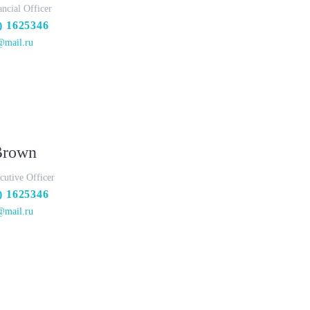
ancial Officer
) 1625346
@mail.ru
Brown
cutive Officer
) 1625346
@mail.ru