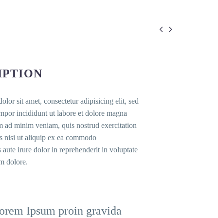


IPTION
lor sit amet, consectetur adipisicing elit, sed
por incididunt ut labore et dolore magna
m ad minim veniam, quis nostrud exercitation
s nisi ut aliquip ex ea commodo
aute irure dolor in reprehenderit in voluptate
um dolore.
rem Ipsum proin gravida