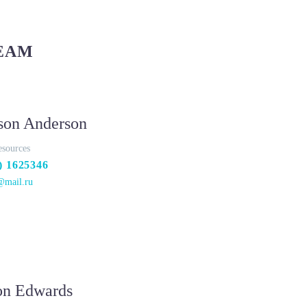
EAM
son Anderson
sources
) 1625346
@mail.ru
on Edwards