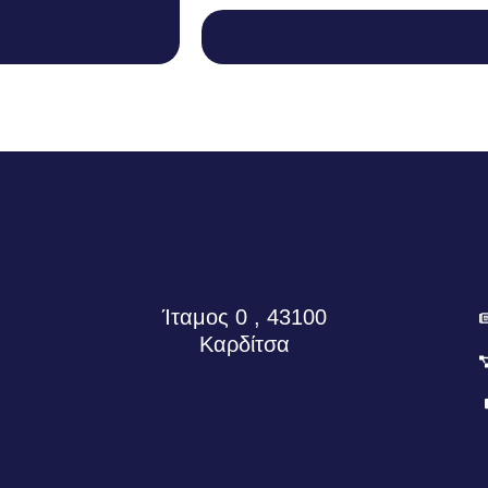
Ίταμος 0 , 43100
Καρδίτσα