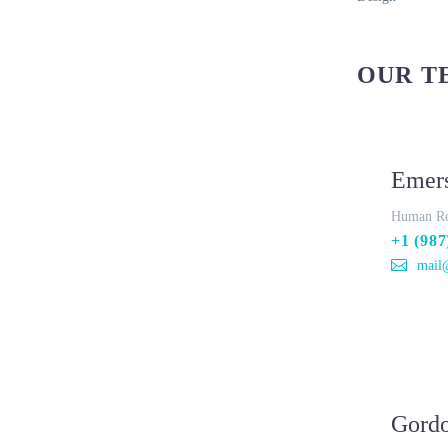
OUR T
Emer
Human Re
+1 (987
mail
Gord