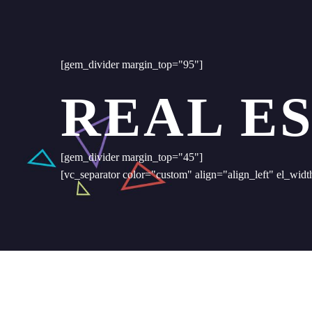
[gem_divider margin_top="95"]
REAL ES
[gem_divider margin_top="45"]
[vc_separator color="custom" align="align_left" el_w