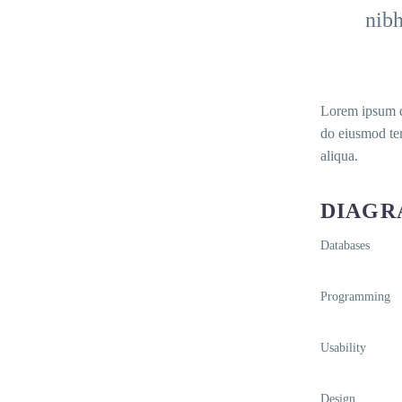
nibh
Lorem ipsum do
do eiusmod tem
aliqua.
DIAGR
Databases
Programming
Usability
Design