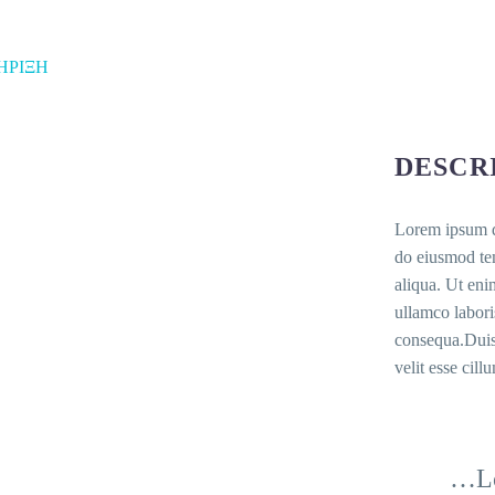
ΗΡΙΞΗ
DESCR
Lorem ipsum do
do eiusmod tem
aliqua. Ut eni
ullamco labori
consequa.Duis 
velit esse cill
…Lo