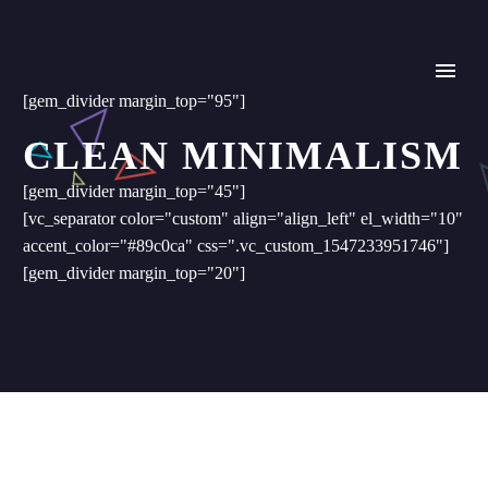
[gem_divider margin_top="95"]
CLEAN MINIMALISM
[gem_divider margin_top="45"]
[vc_separator color="custom" align="align_left" el_width="10"
accent_color="#89c0ca" css=".vc_custom_1547233951746"]
[gem_divider margin_top="20"]