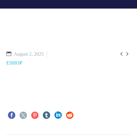


August 2, 2025
ESHOP