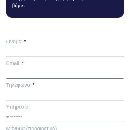
βήμα.
Όνομα
Email
Τηλέφωνο
Υπηρεσία:
Μήνυμα (προαιρετικό)