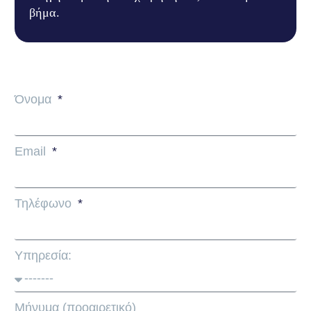
βήμα.
Όνομα
Email
Τηλέφωνο
Υπηρεσία:
Μήνυμα (προαιρετικό)