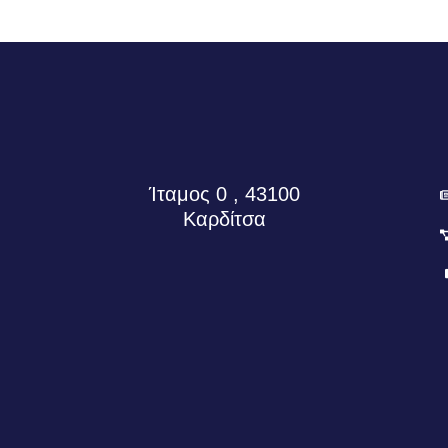
Ίταμος 0 , 43100
Καρδίτσα