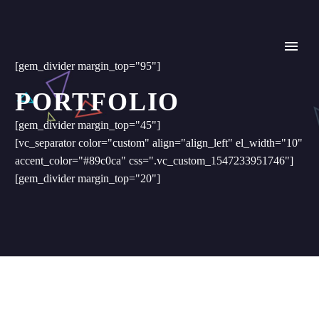
[gem_divider margin_top="95"]
PORTFOLIO
[gem_divider margin_top="45"]
[vc_separator color="custom" align="align_left" el_width="10"
accent_color="#89c0ca" css=".vc_custom_1547233951746"]
[gem_divider margin_top="20"]